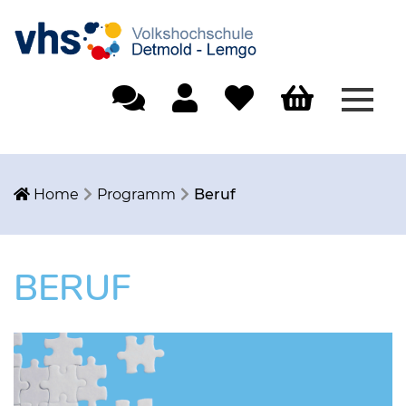
Menü
Einfache Sprache
Mein Konto
Merkliste
Warenkorb
Home
Programm
Beruf
BERUF