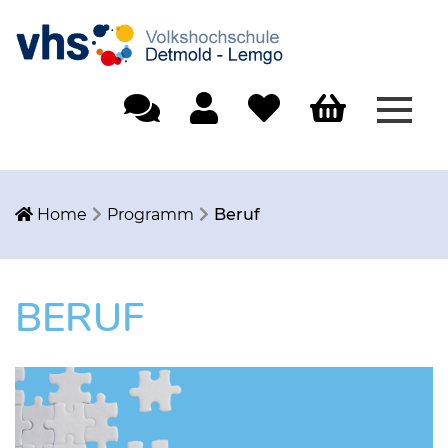
Menü
Einfache Sprache
Mein Konto
Merkliste
Warenkorb
Home
Programm
Beruf
BERUF