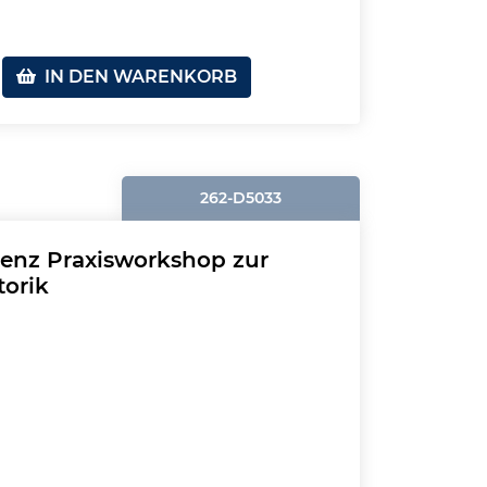
IN DEN WARENKORB
262-D5033
etenz Praxisworkshop zur
torik