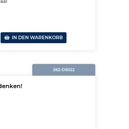
aal
IN DEN WARENKORB
262-D5022
denken!