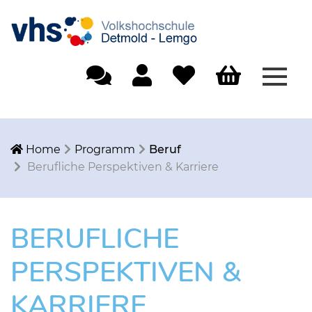
Menü
Einfache Sprache
Mein Konto
Merkliste
Warenkorb
Home
Programm
Beruf
Berufliche Perspektiven & Karriere
BERUFLICHE
PERSPEKTIVEN &
KARRIERE