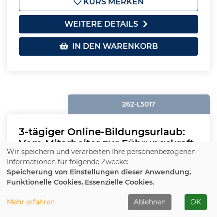
KURS MERKEN
WEITERE DETAILS
IN DEN WARENKORB
262-L5017
3-tägiger Online-Bildungsurlaub:
Vom Mitarbeiter zur Führungskraft
Wir speichern und verarbeiten Ihre personenbezogenen
- 100% Durchführungsgarantie
Informationen für folgende Zwecke:
Speicherung von Einstellungen dieser Anwendung,
Plätze frei
Funktionelle Cookies, Essenzielle Cookies.
Beginn:
Mo.
, 09.11.2026, 09:00 - 17:00 Uhr
Mehr erfahren
Ablehnen
OK
Ort:
Online