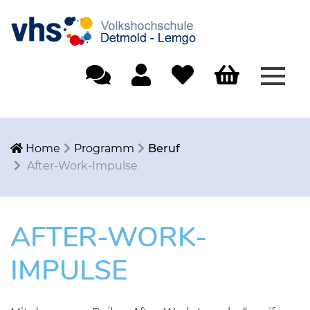
Menü
Einfache Sprache
Mein Konto
Merkliste
Warenkorb
Home
Programm
Beruf
After-Work-Impulse
AFTER-WORK-
IMPULSE