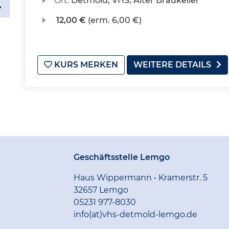
Ort:
Detmold, VHS, Alter Braukeller
12,00 €
(erm. 6,00 €)
KURS MERKEN
WEITERE DETAILS
Geschäftsstelle Lemgo
Haus Wippermann • Kramerstr. 5
32657 Lemgo
05231 977-8030
info(at)vhs-detmold-lemgo.de