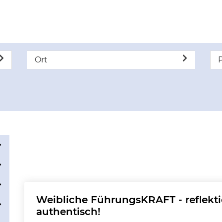
Ort
P
Weibliche FührungsKRAFT - reflektier
authentisch!