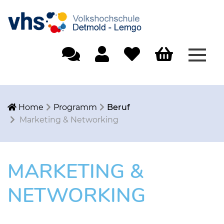
Menü
Einfache Sprache
Mein Konto
Merkliste
Warenkorb
Home
Programm
Beruf
Marketing & Networking
MARKETING &
NETWORKING