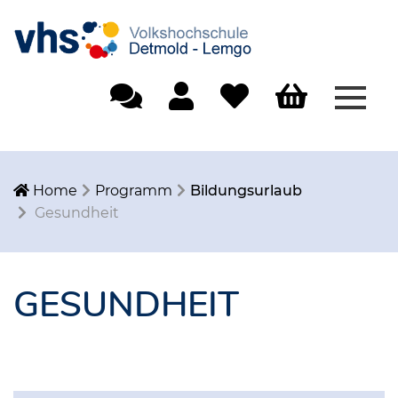
Menü
Einfache Sprache
Mein Konto
Merkliste
Warenkorb
Home
Programm
Bildungsurlaub
Gesundheit
GESUNDHEIT