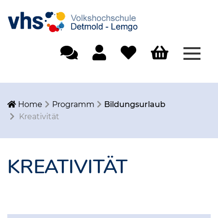
Menü
Einfache Sprache
Mein Konto
Merkliste
Warenkorb
Home
Programm
Bildungsurlaub
Kreativität
KREATIVITÄT