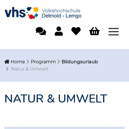
Menü
Einfache Sprache
Mein Konto
Merkliste
Warenkorb
Home
Programm
Bildungsurlaub
Natur & Umwelt
NATUR & UMWELT