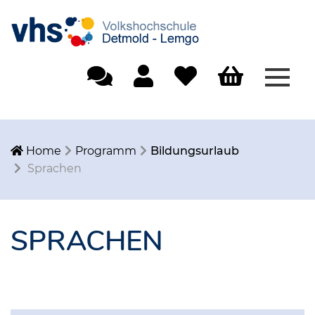
Menü
Einfache Sprache
Mein Konto
Merkliste
Warenkorb
Home
Programm
Bildungsurlaub
Sprachen
SPRACHEN