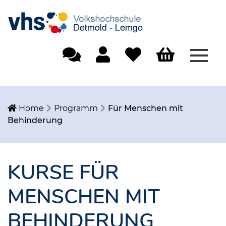
Menü
Einfache Sprache
Mein Konto
Merkliste
Warenkorb
Home
Programm
Für Menschen mit
Behinderung
KURSE FÜR
MENSCHEN MIT
BEHINDERUNG