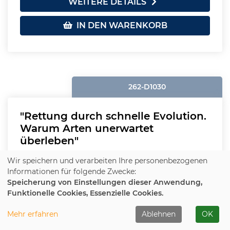
WEITERE DETAILS
IN DEN WARENKORB
262-D1030
"Rettung durch schnelle Evolution.
Warum Arten unerwartet
überleben"
Wir speichern und verarbeiten Ihre personenbezogenen
Plätze frei
Informationen für folgende Zwecke:
Speicherung von Einstellungen dieser Anwendung,
Beginn:
Do.
, 15.10.2026, 19:00 - 20:30 Uhr
Funktionelle Cookies, Essenzielle Cookies.
Ort:
Detmold, VHS, Vortragsraum
Mehr erfahren
Ablehnen
OK
5,00 €
(nicht ermäßigbar)