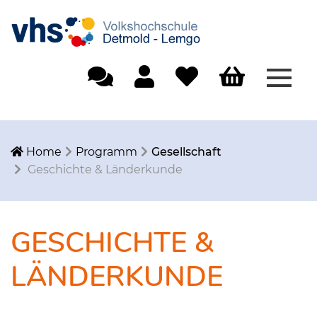
Menü
Einfache Sprache
Mein Konto
Merkliste
Warenkorb
Home
Programm
Gesellschaft
Geschichte & Länderkunde
GESCHICHTE &
LÄNDERKUNDE