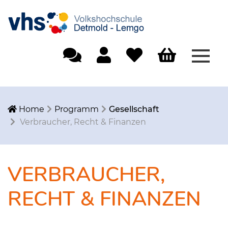
Menü
Einfache Sprache
Mein Konto
Merkliste
Warenkorb
Home
Programm
Gesellschaft
Verbraucher, Recht & Finanzen
VERBRAUCHER,
RECHT & FINANZEN