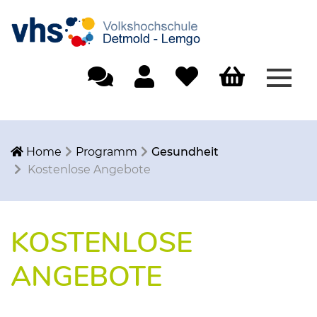
Menü
Einfache Sprache
Mein Konto
Merkliste
Warenkorb
Home
Programm
Gesundheit
Kostenlose Angebote
KOSTENLOSE
ANGEBOTE