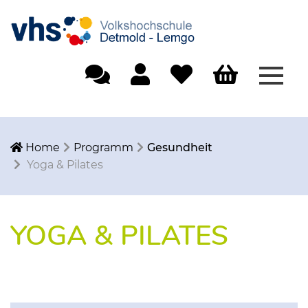
Menü
Einfache Sprache
Mein Konto
Merkliste
Warenkorb
Home
Programm
Gesundheit
Yoga & Pilates
YOGA & PILATES