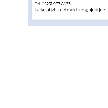
Tel.
05231 977-8033
lueke[at]vhs-detmold-lemgo[dot]de