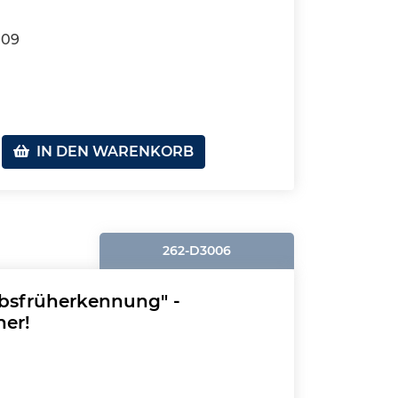
109
IN DEN WARENKORB
262-D3006
sfrüherkennung" -
ner!