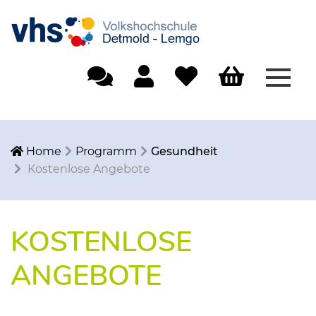
Menü
Einfache Sprache
Mein Konto
Merkliste
Warenkorb
Home
Programm
Gesundheit
Kostenlose Angebote
KOSTENLOSE
ANGEBOTE