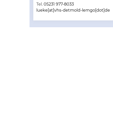
Tel.
05231 977-8033
lueke[at]vhs-detmold-lemgo[dot]de