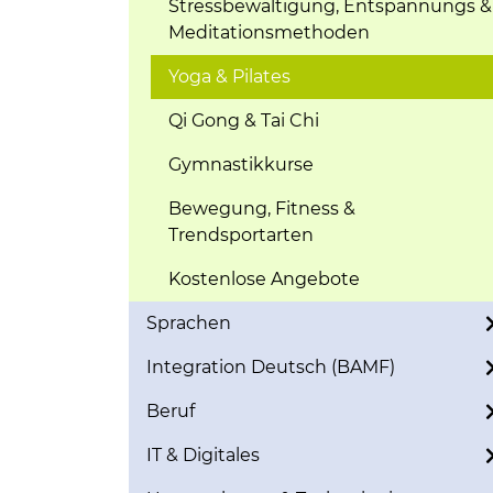
Stressbewältigung, Entspannungs &
Meditationsmethoden
Yoga & Pilates
Qi Gong & Tai Chi
Gymnastikkurse
Bewegung, Fitness &
Trendsportarten
Kostenlose Angebote
Sprachen
Integration Deutsch (BAMF)
Beruf
IT & Digitales