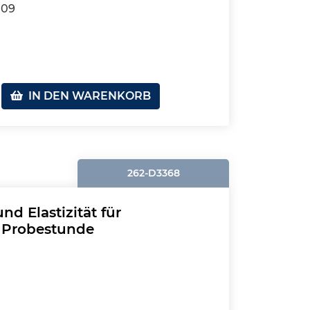
109
IN DEN WARENKORB
262-D3368
nd Elastizität für
 Probestunde