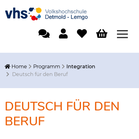
Menü
Einfache Sprache
Mein Konto
Merkliste
Warenkorb
Home
Programm
Integration
Deutsch für den Beruf
DEUTSCH FÜR DEN
BERUF