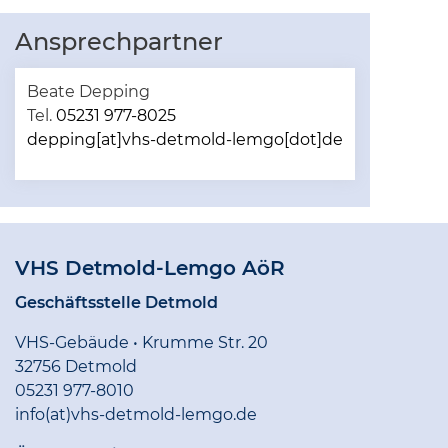
Ansprechpartner
Beate Depping
Tel.
05231 977-8025
depping[at]vhs-detmold-lemgo[dot]de
VHS Detmold-Lemgo AöR
Geschäftsstelle Detmold
VHS-Gebäude • Krumme Str. 20
32756 Detmold
05231 977-8010
info(at)vhs-detmold-lemgo.de