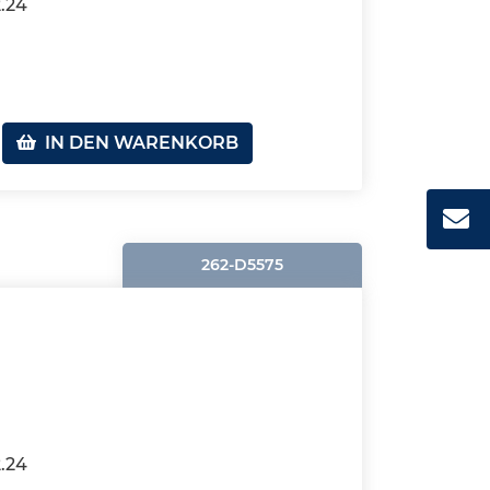
2.24
IN DEN WARENKORB
262-D5575
2.24