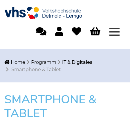
Menü
Einfache Sprache
Mein Konto
Merkliste
Warenkorb
Home
Programm
IT & Digitales
Smartphone & Tablet
SMARTPHONE &
TABLET