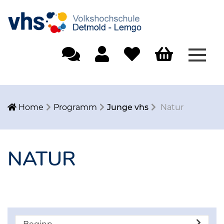
Menü
Einfache Sprache
Mein Konto
Merkliste
Warenkorb
Home
Programm
Junge vhs
Natur
NATUR