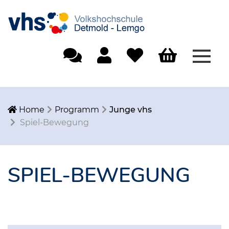
Menü
Einfache Sprache
Mein Konto
Merkliste
Warenkorb
Home
Programm
Junge vhs
Spiel-Bewegung
SPIEL-BEWEGUNG