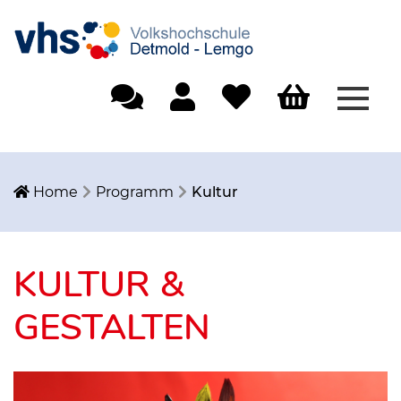
Menü
Einfache Sprache
Mein Konto
Merkliste
Warenkorb
Home
Programm
Kultur
KULTUR &
GESTALTEN