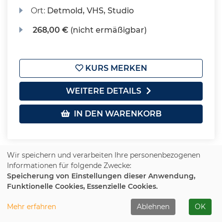
Ort:
Detmold, VHS, Studio
268,00 €
(nicht ermäßigbar)
KURS MERKEN
WEITERE DETAILS
IN DEN WARENKORB
Wir speichern und verarbeiten Ihre personenbezogenen
Informationen für folgende Zwecke:
262-D2554
Speicherung von Einstellungen dieser Anwendung,
Funktionelle Cookies, Essenzielle Cookies.
Mein neuer Fotoblick
Mehr erfahren
Ablehnen
OK