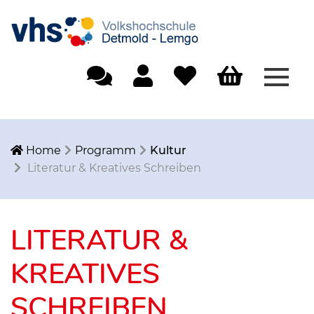
Menü
Einfache Sprache
Mein Konto
Merkliste
Warenkorb
Home
Programm
Kultur
Literatur & Kreatives Schreiben
LITERATUR &
KREATIVES
SCHREIBEN