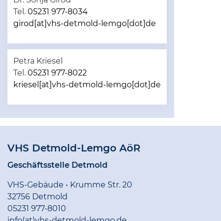
Tel.
05231 977-8034
girod[at]vhs-detmold-lemgo[dot]de
Petra Kriesel
Tel.
05231 977-8022
kriesel[at]vhs-detmold-lemgo[dot]de
VHS Detmold-Lemgo AöR
Geschäftsstelle Detmold
VHS-Gebäude • Krumme Str. 20
32756 Detmold
05231 977-8010
info(at)vhs-detmold-lemgo.de