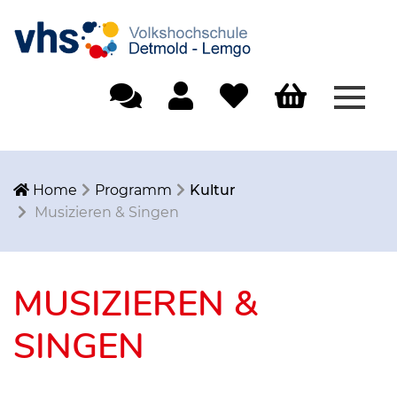
Menü
Einfache Sprache
Mein Konto
Merkliste
Warenkorb
Home
Programm
Kultur
Musizieren & Singen
MUSIZIEREN &
SINGEN