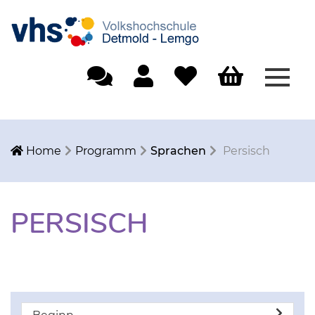
Menü
Einfache Sprache
Mein Konto
Merkliste
Warenkorb
Home
Programm
Sprachen
Persisch
PERSISCH