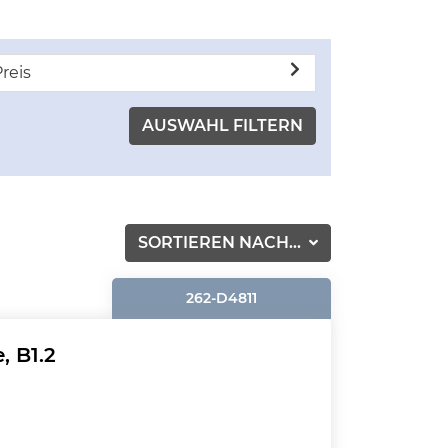
reis
SORTIEREN NACH...
262-D4811
, B1.2