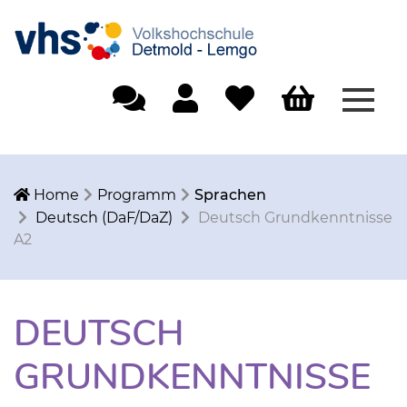
Menü
Einfache Sprache
Mein Konto
Merkliste
Warenkorb
Home
Programm
Sprachen
Deutsch (DaF/DaZ)
Deutsch Grundkenntnisse
A2
DEUTSCH
GRUNDKENNTNISSE