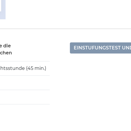
e die
EINSTUFUNGSTEST U
ichen
chtsstunde (45 min.)