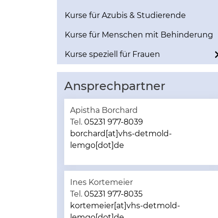
Kurse für Azubis & Studierende
Kurse für Menschen mit Behinderung
Kurse speziell für Frauen
Ansprechpartner
Apistha Borchard
Tel.
05231 977-8039
borchard[at]vhs-detmold-
lemgo[dot]de
Ines Kortemeier
Tel.
05231 977-8035
kortemeier[at]vhs-detmold-
lemgo[dot]de