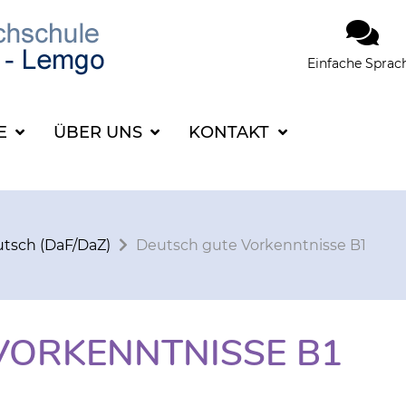
Einfache Sprac
SUCHBEGRIFF FÜR 
CE
ÜBER UNS
KONTAKT
tsch (DaF/DaZ)
Deutsch gute Vorkenntnisse B1
VORKENNTNISSE B1