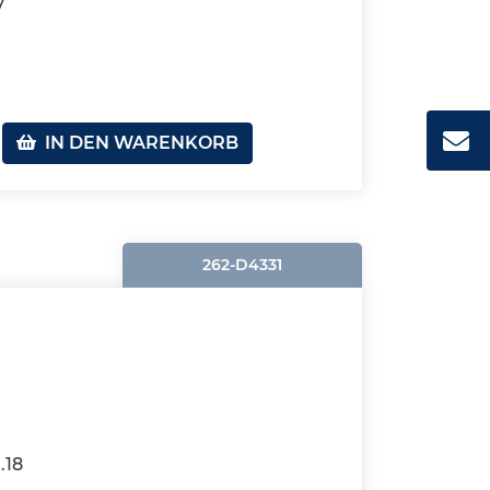
7
IN DEN WARENKORB
262-D4331
.18