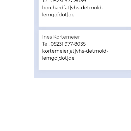
Tel.
05231 977-8039
borchard[at]vhs-detmold-
lemgo[dot]de
Ines Kortemeier
Tel.
05231 977-8035
kortemeier[at]vhs-detmold-
lemgo[dot]de