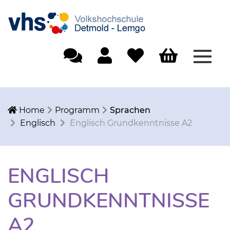
Menü
Einfache Sprache
Mein Konto
Merkliste
Warenkorb
Home
Programm
Sprachen
Englisch
Englisch Grundkenntnisse A2
ENGLISCH
GRUNDKENNTNISSE
A2