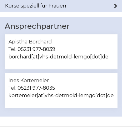
Kurse speziell für Frauen
Ansprechpartner
Apistha Borchard
Tel.
05231 977-8039
borchard[at]vhs-detmold-lemgo[dot]de
Ines Kortemeier
Tel.
05231 977-8035
kortemeier[at]vhs-detmold-lemgo[dot]de