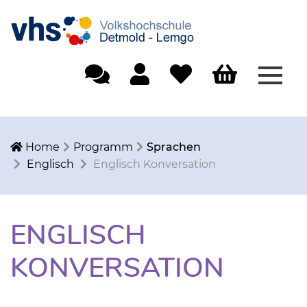
Menü
Einfache Sprache
Mein Konto
Merkliste
Warenkorb
Home
Programm
Sprachen
Englisch
Englisch Konversation
ENGLISCH
KONVERSATION