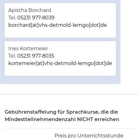
Apistha Borchard
Tel.
05231 977-8039
borchard[at]vhs-detmold-lemgo[dot]de
Ines Kortemeier
Tel.
05231 977-8035
kortemeier[at]vhs-detmold-lemgo[dot]de
Gebührenstaffelung für Sprachkurse, die die
Mindestteilnehmendenzahl NICHT erreichen
Preis pro Unterrichtsstunde