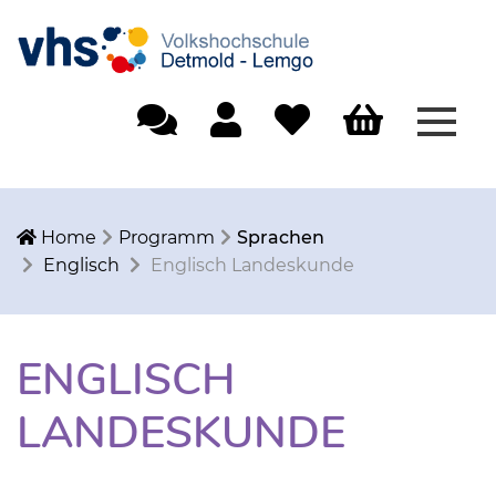
Menü
Einfache Sprache
Mein Konto
Merkliste
Warenkorb
Home
Programm
Sprachen
Englisch
Englisch Landeskunde
ENGLISCH
LANDESKUNDE