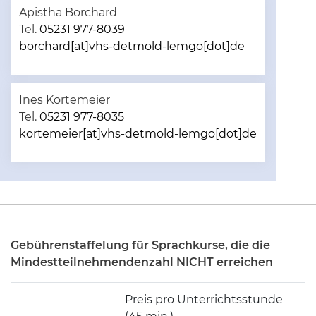
Apistha Borchard
Tel.
05231 977-8039
borchard[at]vhs-detmold-lemgo[dot]de
Ines Kortemeier
Tel.
05231 977-8035
kortemeier[at]vhs-detmold-lemgo[dot]de
Gebührenstaffelung für Sprachkurse, die die
Mindestteilnehmendenzahl NICHT erreichen
Preis pro Unterrichtsstunde