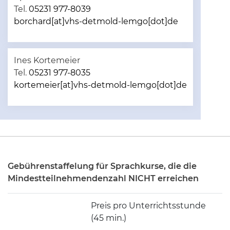
Tel.
05231 977-8039
borchard[at]vhs-detmold-lemgo[dot]de
Ines Kortemeier
Tel.
05231 977-8035
kortemeier[at]vhs-detmold-lemgo[dot]de
Gebührenstaffelung für Sprachkurse, die die
Mindestteilnehmendenzahl NICHT erreichen
Preis pro Unterrichtsstunde
(45 min.)