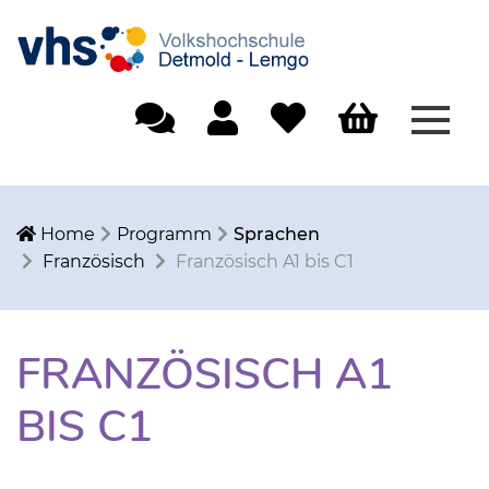
Menü
Einfache Sprache
Mein Konto
Merkliste
Warenkorb
Home
Programm
Sprachen
Französisch
Französisch A1 bis C1
FRANZÖSISCH A1
BIS C1