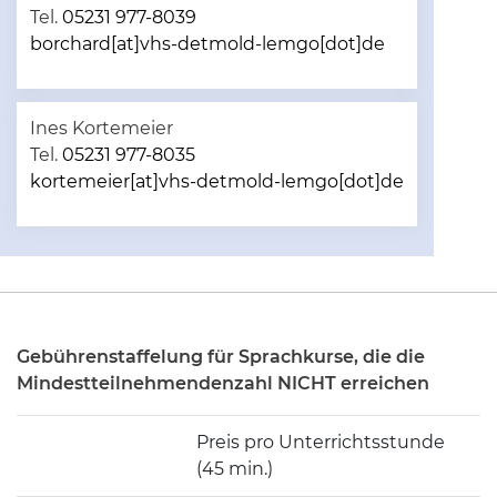
Tel.
05231 977-8039
borchard[at]vhs-detmold-lemgo[dot]de
Ines Kortemeier
Tel.
05231 977-8035
kortemeier[at]vhs-detmold-lemgo[dot]de
Gebührenstaffelung für Sprachkurse, die die
Mindestteilnehmendenzahl NICHT erreichen
Preis pro Unterrichtsstunde
(45 min.)