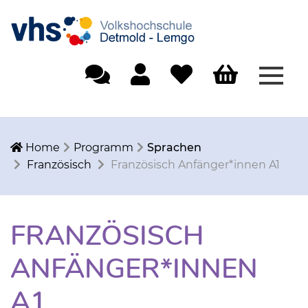
Menü
Einfache Sprache
Mein Konto
Merkliste
Warenkorb
Home
Programm
Sprachen
Französisch
Französisch Anfänger*innen A1
FRANZÖSISCH
ANFÄNGER*INNEN
A1