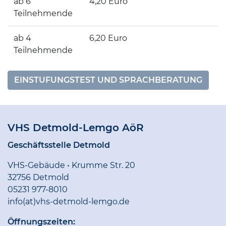
ab 6
4,20 Euro
Teilnehmende
ab 4
6,20 Euro
Teilnehmende
EINSTUFUNGSTEST UND SPRACHBERATUNG
VHS Detmold-Lemgo AöR
Geschäftsstelle Detmold
VHS-Gebäude • Krumme Str. 20
32756 Detmold
05231 977-8010
info(at)vhs-detmold-lemgo.de
Öffnungszeiten: