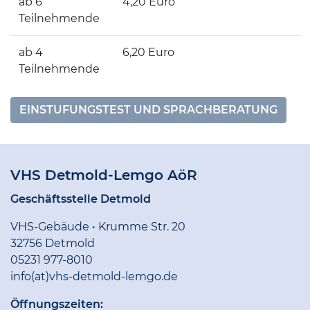
ab 6
4,20 Euro
Teilnehmende
ab 4
6,20 Euro
Teilnehmende
EINSTUFUNGSTEST UND SPRACHBERATUNG
VHS Detmold-Lemgo AöR
Geschäftsstelle Detmold
VHS-Gebäude • Krumme Str. 20
32756 Detmold
05231 977-8010
info(at)vhs-detmold-lemgo.de
Öffnungszeiten: