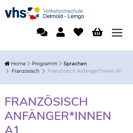
Menü
Einfache Sprache
Mein Konto
Merkliste
Warenkorb
Home
Programm
Sprachen
Französisch
Französisch Anfänger*innen A1
FRANZÖSISCH
ANFÄNGER*INNEN
A1