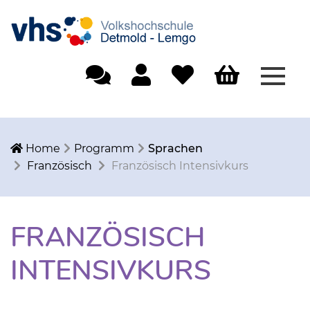
Menü
Einfache Sprache
Mein Konto
Merkliste
Warenkorb
Home
Programm
Sprachen
Französisch
Französisch Intensivkurs
FRANZÖSISCH
INTENSIVKURS