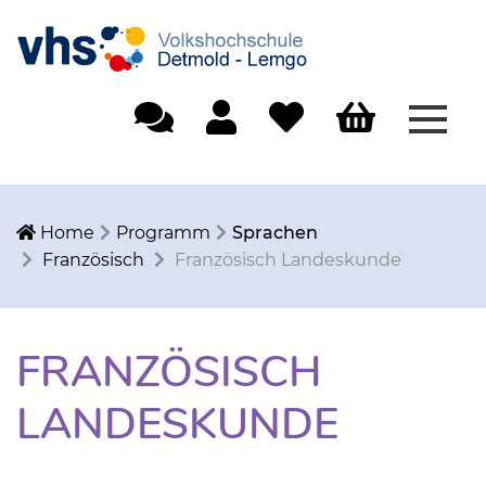
Menü
Einfache Sprache
Mein Konto
Merkliste
Warenkorb
Home
Programm
Sprachen
Französisch
Französisch Landeskunde
FRANZÖSISCH
LANDESKUNDE