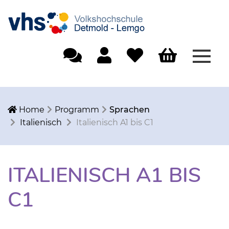
Menü
Einfache Sprache
Mein Konto
Merkliste
Warenkorb
Home
Programm
Sprachen
Italienisch
Italienisch A1 bis C1
ITALIENISCH A1 BIS
C1