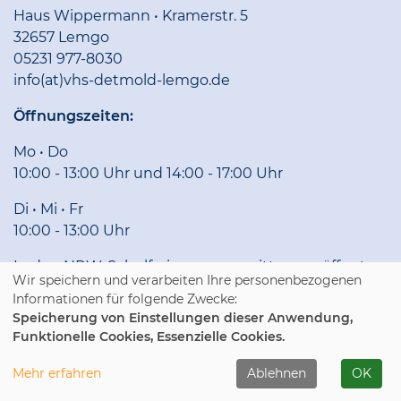
Haus Wippermann • Kramerstr. 5
32657 Lemgo
05231 977-8030
info(at)vhs-detmold-lemgo.de
Öffnungszeiten:
Mo • Do
10:00 - 13:00 Uhr und 14:00 - 17:00 Uhr
Di • Mi • Fr
10:00 - 13:00 Uhr
In den NRW-Schulferien nur vormittags geöffnet.
Wir speichern und verarbeiten Ihre personenbezogenen
Informationen für folgende Zwecke:
Info
Speicherung von Einstellungen dieser Anwendung,
Impressum
Funktionelle Cookies, Essenzielle Cookies.
AGB • Teilnahmebedingungen
Mehr erfahren
Ablehnen
OK
Datenschutzerklärung
Widerruf