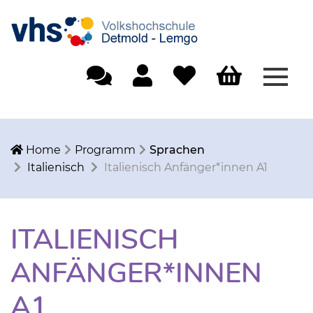
Menü
Einfache Sprache
Mein Konto
Merkliste
Warenkorb
Home
Programm
Sprachen
Italienisch
Italienisch Anfänger*innen A1
ITALIENISCH
ANFÄNGER*INNEN
A1