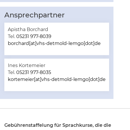
Ansprechpartner
Apistha Borchard
Tel.
05231 977-8039
borchard[at]vhs-detmold-lemgo[dot]de
Ines Kortemeier
Tel.
05231 977-8035
kortemeier[at]vhs-detmold-lemgo[dot]de
Gebührenstaffelung für Sprachkurse, die die