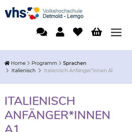
Menü
Einfache Sprache
Mein Konto
Merkliste
Warenkorb
Home
Programm
Sprachen
Italienisch
Italienisch Anfänger*innen A1
ITALIENISCH
ANFÄNGER*INNEN
A1