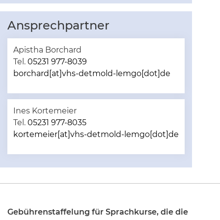
Ansprechpartner
Apistha Borchard
Tel.
05231 977-8039
borchard[at]vhs-detmold-lemgo[dot]de
Ines Kortemeier
Tel.
05231 977-8035
kortemeier[at]vhs-detmold-lemgo[dot]de
Gebührenstaffelung für Sprachkurse, die die