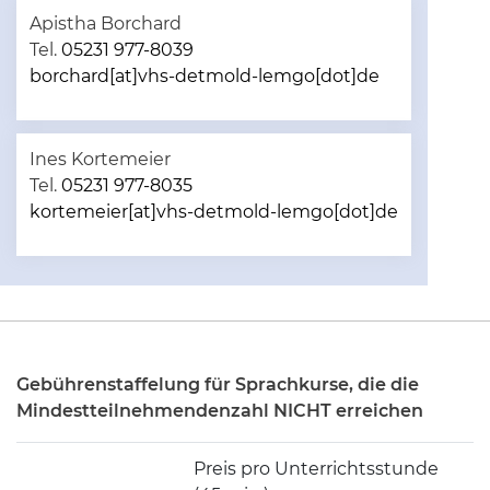
Apistha Borchard
Tel.
05231 977-8039
borchard[at]vhs-detmold-lemgo[dot]de
Ines Kortemeier
Tel.
05231 977-8035
kortemeier[at]vhs-detmold-lemgo[dot]de
Gebührenstaffelung für Sprachkurse, die die
Mindestteilnehmendenzahl NICHT erreichen
Preis pro Unterrichtsstunde