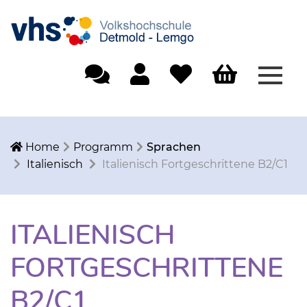
Menü
Einfache Sprache
Mein Konto
Merkliste
Warenkorb
Home
Programm
Sprachen
Italienisch
Italienisch Fortgeschrittene B2/C1
ITALIENISCH
FORTGESCHRITTENE
B2/C1