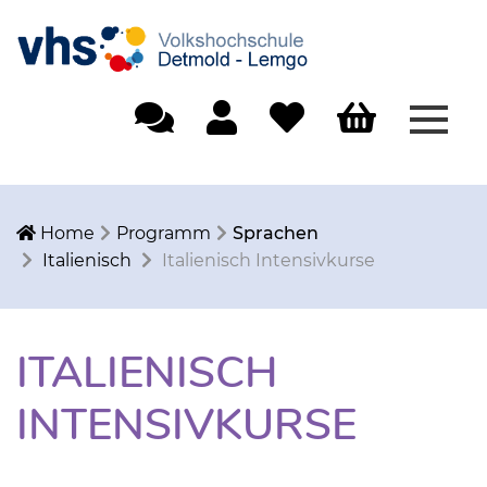
Menü
Einfache Sprache
Mein Konto
Merkliste
Warenkorb
Home
Programm
Sprachen
Italienisch
Italienisch Intensivkurse
ITALIENISCH
INTENSIVKURSE