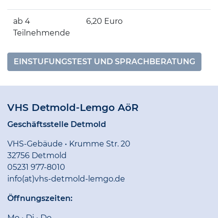
ab 4
6,20 Euro
Teilnehmende
EINSTUFUNGSTEST UND SPRACHBERATUNG
VHS Detmold-Lemgo AöR
Geschäftsstelle Detmold
VHS-Gebäude • Krumme Str. 20
32756 Detmold
05231 977-8010
info(at)vhs-detmold-lemgo.de
Öffnungszeiten:
Mo • Di • Do