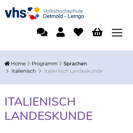
Menü
Einfache Sprache
Mein Konto
Merkliste
Warenkorb
Home
Programm
Sprachen
Italienisch
Italienisch Landeskunde
ITALIENISCH
LANDESKUNDE