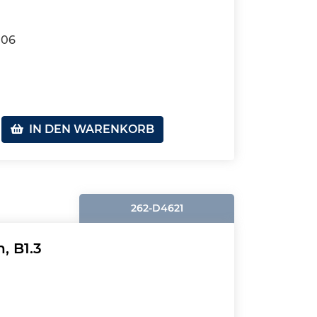
106
IN DEN WARENKORB
262-D4621
, B1.3