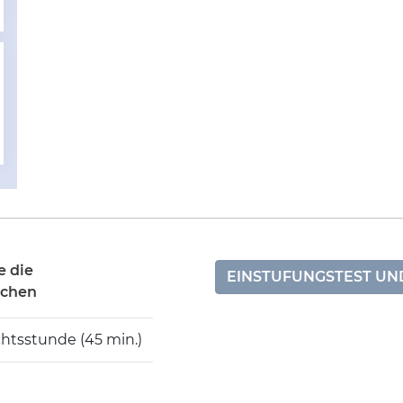
e die
EINSTUFUNGSTEST U
ichen
chtsstunde (45 min.)