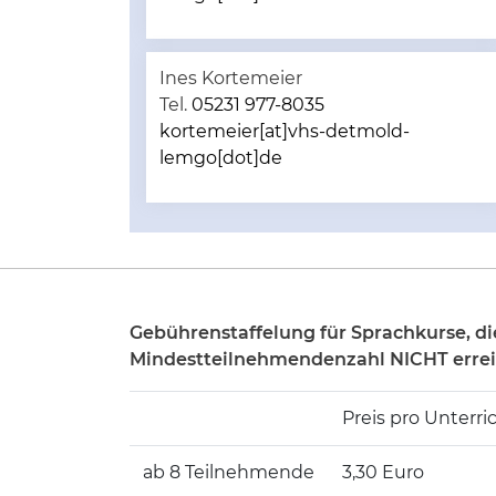
Ines Kortemeier
Tel.
05231 977-8035
kortemeier[at]vhs-detmold-
lemgo[dot]de
Gebührenstaffelung für Sprachkurse, di
Mindestteilnehmendenzahl NICHT erre
Preis pro Unterri
ab 8 Teilnehmende
3,30 Euro