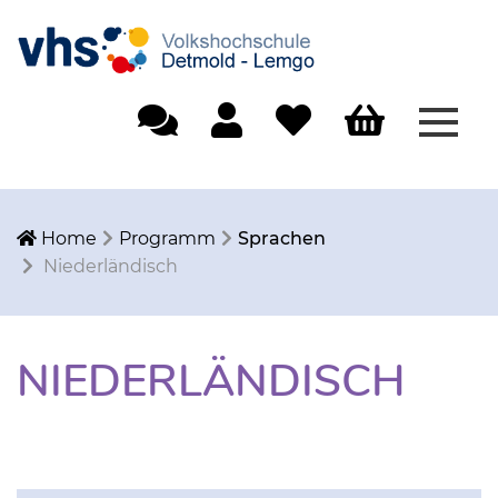
Menü
Einfache Sprache
Mein Konto
Merkliste
Warenkorb
Home
Programm
Sprachen
Niederländisch
NIEDERLÄNDISCH